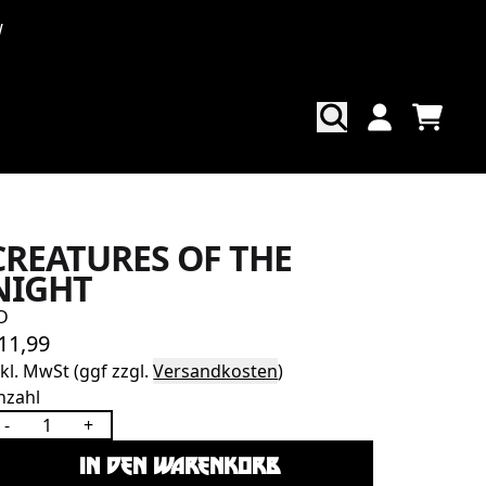
W
WAREN
KONTO
CREATURES OF THE
NIGHT
D
11,99
nkl. MwSt (ggf zzgl.
Versandkosten
)
nzahl
-
+
IN DEN WARENKORB