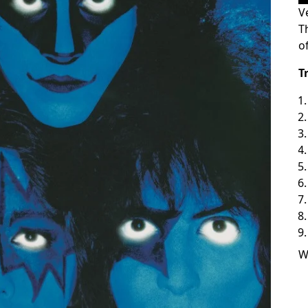
V
T
o
T
W