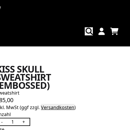
W
WAREN
KONTO
KISS SKULL
SWEATSHIRT
(EMBOSSED)
weatshirt
85,00
nkl. MwSt (ggf zzgl.
Versandkosten
)
nzahl
-
+
ize