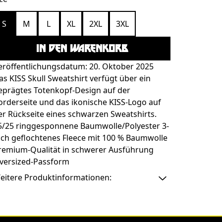
S
M
L
XL
2XL
3XL
IN DEN WARENKORB
eröffentlichungsdatum: 20. Oktober 2025
as KISS Skull Sweatshirt verfügt über ein
eprägtes Totenkopf-Design auf der
orderseite und das ikonische KISS-Logo auf
er Rückseite eines schwarzen Sweatshirts.
5/25 ringgesponnene Baumwolle/Polyester 3-
ach geflochtenes Fleece mit 100 % Baumwolle
remium-Qualität in schwerer Ausführung
versized-Passform
eitere Produktinformationen: