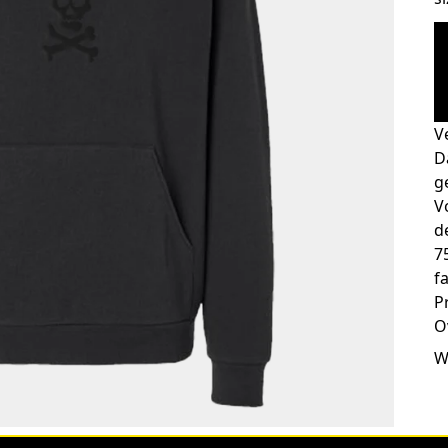
V
D
g
V
d
7
f
P
O
W