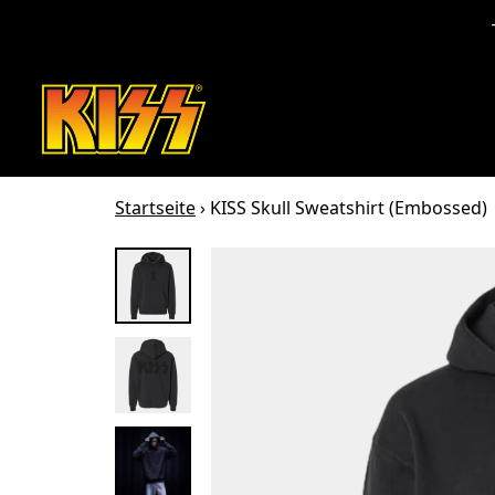
Zum Inhalt
Startseite
›
KISS Skull Sweatshirt (Embossed)
Zu den Produktinformationen