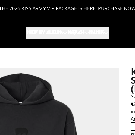
THE 2026 KISS ARMY VIP PACKAGE IS HERE! PURCHASE NO
SHOP BY ALBUM
MERCH
MUSIK
S
€
i
A
s