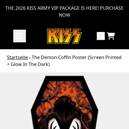
Zum Inhalt
THE 2026 KISS ARMY VIP PACKAGE IS HERE! PURCHASE
NOW
WAR
Startseite
›
The Demon Coffin Poster (Screen Printed
+ Glow In The Dark)
Zu den Produktinformationen