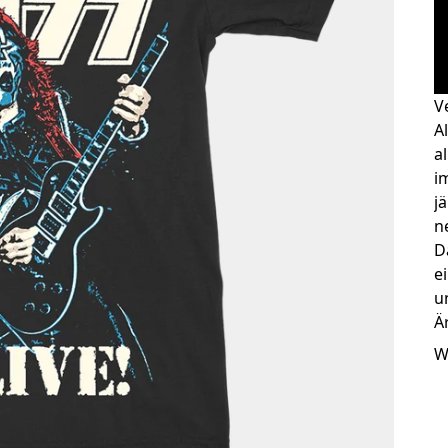
V
A
a
i
j
n
D
e
u
Ä
W