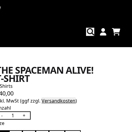
W
WAREN
KONTO
THE SPACEMAN ALIVE!
T-SHIRT
-Shirts
40,00
nkl. MwSt (ggf zzgl.
Versandkosten
)
nzahl
-
+
ize