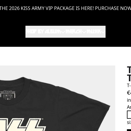
THE 2026 KISS ARMY VIP PACKAGE IS HERE! PURCHASE NO
SHOP BY ALBUM
MERCH
MUSIK
T
€
i
A
s