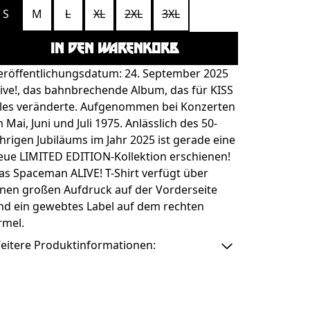
S
M
L
XL
2XL
3XL
IN DEN WARENKORB
eröffentlichungsdatum: 24. September 2025
live!, das bahnbrechende Album, das für KISS
lles veränderte. Aufgenommen bei Konzerten
m Mai, Juni und Juli 1975. Anlässlich des 50-
ährigen Jubiläums im Jahr 2025 ist gerade eine
eue LIMITED EDITION-Kollektion erschienen!
as Spaceman ALIVE! T-Shirt verfügt über
inen großen Aufdruck auf der Vorderseite
nd ein gewebtes Label auf dem rechten
rmel.
eitere Produktinformationen: